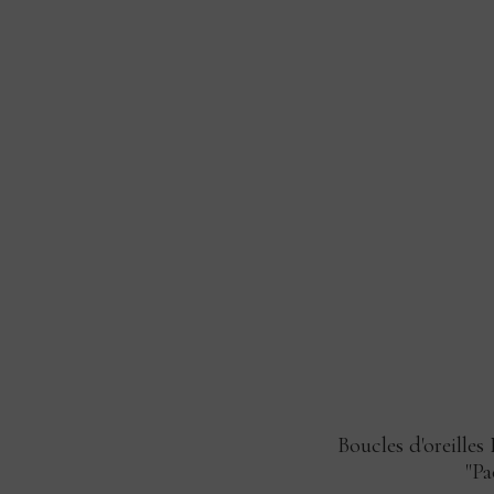
i
s
Boucles d'oreilles
"Pa