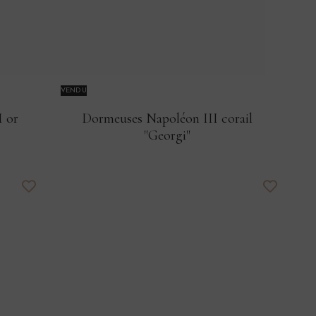
VENDU
I or
Dormeuses Napoléon III corail
"Georgi"