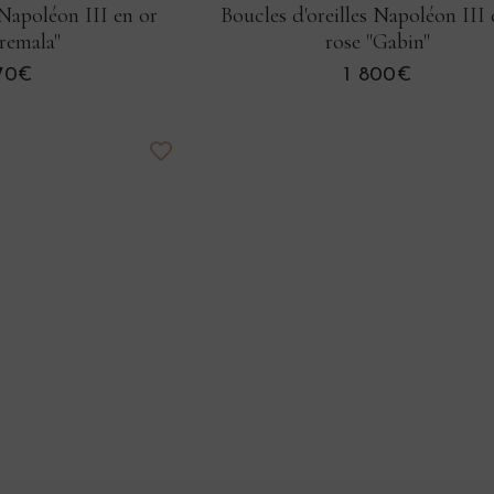
 Napoléon III en or
Boucles d'oreilles Napoléon III 
Premala"
rose "Gabin"
670€
1 800€