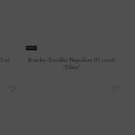
VENDU
II or
Boucles d'oreilles Napoléon III corail
"Edma"