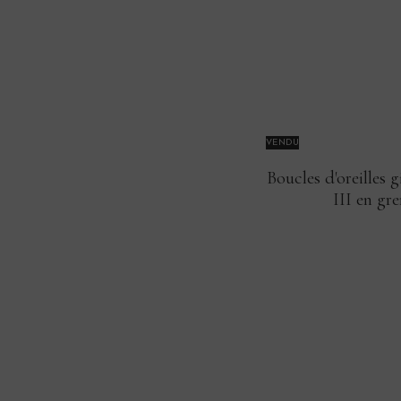
VENDU
Boucles d'oreilles
III en gr