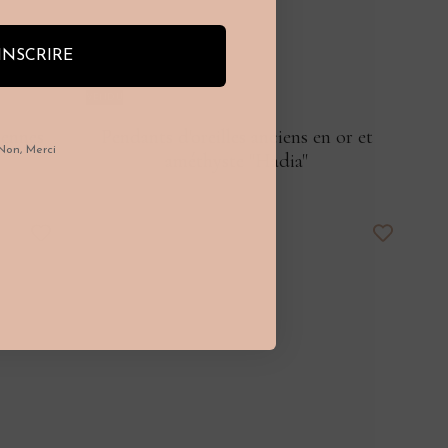
INSCRIRE
VENDU
iennes
Pendants d'oreilles anciens en or et
Non, Merci
améthyste "Hadia"