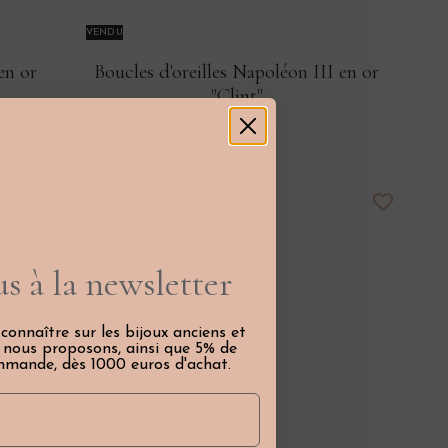
VENDU
en or
Boucles d'oreilles Napoléon III en or
"Clint"
s à la newsletter
 connaître sur les bijoux anciens et
e nous proposons, ainsi que 5% de
mmande, dès 1000 euros d'achat.