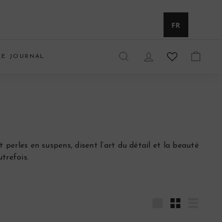
Devise
FR
LE JOURNAL
RECHERCHER
COMPTE
PANIE
 perles en suspens, disent l’art du détail et la beauté
utrefois.
Grande
Petit
Lister