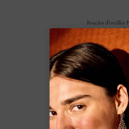
Boucles d'oreilles
"J
1 