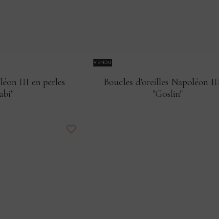
VENDU
éon III en perles
Boucles d'oreilles Napoléon II
abi"
"Goslin"