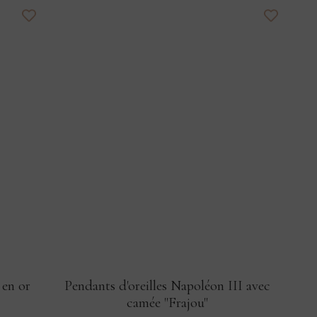
 en or
Pendants d'oreilles Napoléon III avec
camée "Frajou"