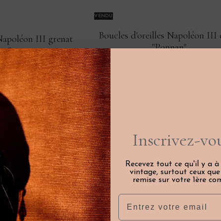
VENDU
Boucles d'oreilles Napoléon III 
 Napoléon III grenat
"Ponnan"
aco"
395€
Inscrivez-vou
Recevez tout ce qu'il y a à
vintage, surtout ceux qu
remise sur votre 1ère co
Email