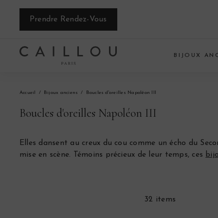
Passer
au
Prendre Rendez-Vous
contenu
C
BIJOUX AN
a
i
Accueil
Bijoux anciens
Boucles d'oreilles Napoléon III
l
Boucles d'oreilles Napoléon III
l
o
Elles dansent au creux du cou comme un écho du Second E
mise en scène. Témoins précieux de leur temps, ces
bij
u
P
a
32 items
r