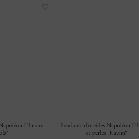
 Napoléon III en or
Pendants d'oreilles Napoléon III
ola"
et perles "Kacim"