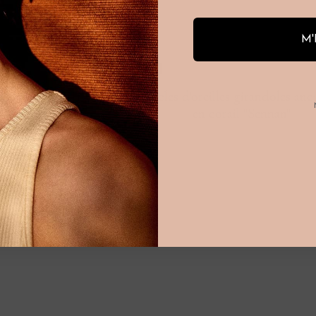
M'
VENDU
es Napoléon III en
Boucles d'oreilles girandoles anc
 "Bollard"
en corail "Sennan"