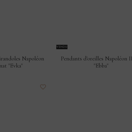
VENDU
 girandoles Napoléon
Pendants d'oreilles Napoléon I
enat "Evka"
"Ebba"