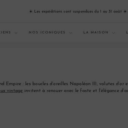
☀️​ Les expéditions sont suspendues du 1 au 31 août ☀️​
Diaporama
Pause
CIENS
NOS ICONIQUES
LA MAISON
mpire : les boucles d’oreilles Napoléon III, volutes d’or et
oux vintage
invitent à renouer avec le faste et l’élégance d’a