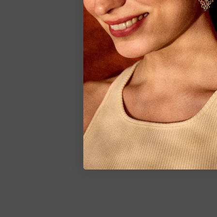
VENDU
Pendants d'oreill
améthyste