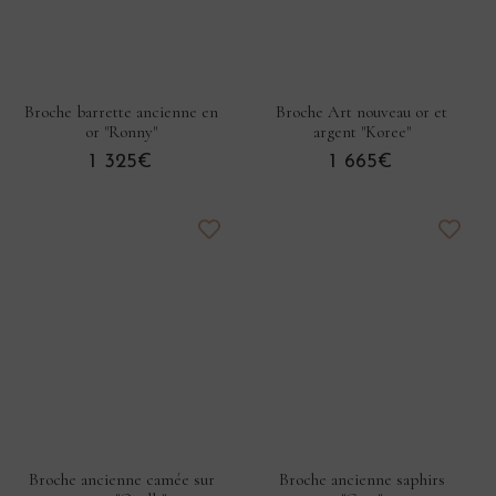
Broche barrette ancienne en
Broche Art nouveau or et
or "Ronny"
argent "Koree"
1 325€
1 665€
Broche ancienne camée sur
Broche ancienne saphirs