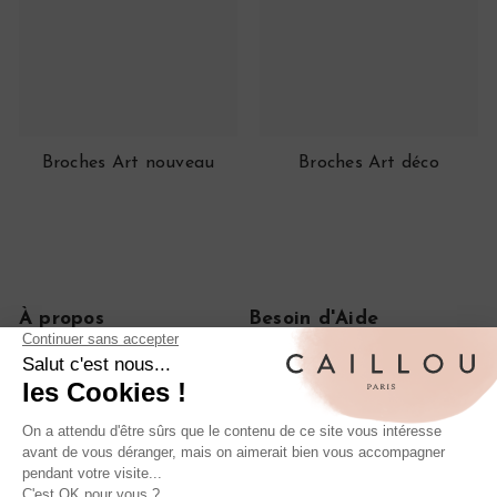
Broches Art nouveau
Broches Art déco
À propos
Besoin d'Aide
Notre histoire
FAQ
Le journal
CGV
On parle de nous
Politique de confidentialité
Mentions légales
Livraisons et retours
Rétractation de commande
Nos iconiques