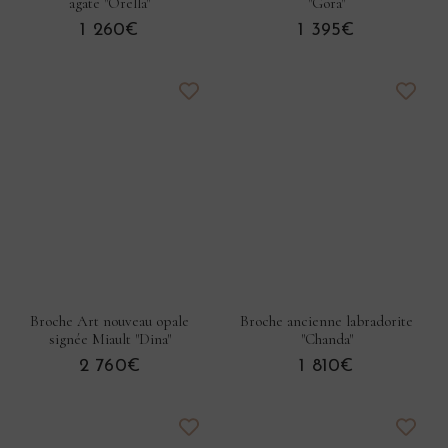
agate "Orella"
"Gora"
1 260€
1 395€
Broche Art nouveau opale
Broche ancienne labradorite
signée Miault "Dina"
"Chanda"
2 760€
1 810€