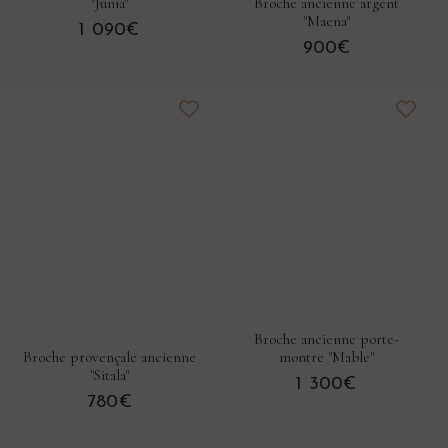
"Junia"
Broche ancienne argent
"Maena"
1 090€
900€
Broche ancienne porte-
montre "Mable"
Broche provençale ancienne
"Sitala"
1 300€
780€