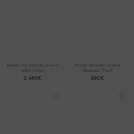
Broche Art nouveau en or et
Broche ancienne en or et
rubis "Orina"
diamants "Taral"
2 480€
890€