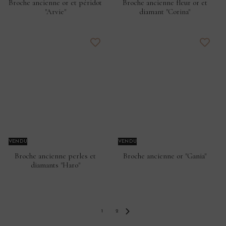
Broche ancienne or et péridot
Broche ancienne fleur or et
"Arvie"
diamant "Corina"
VENDU
VENDU
Broche ancienne perles et
Broche ancienne or "Gania"
diamants "Haro"
1
2