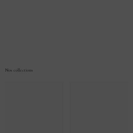
Nos collections
Broches
Broches
Art
Art
nouveau
déco