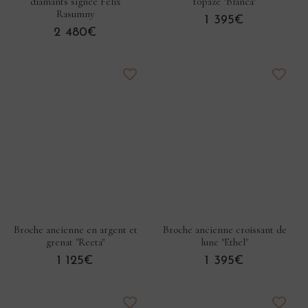
diamants signée Félix
topaze "Blanca"
Rasumny
1 395€
2 480€
Broche ancienne en argent et
Broche ancienne croissant de
grenat "Reeta"
lune "Ethel"
1 125€
1 395€