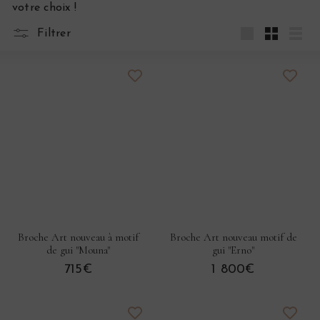
votre choix !
s
Filtrer
Grande
Petit
List
Broche Art nouveau à motif
Broche Art nouveau motif de
de gui "Mouna"
gui "Erno"
715€
1 800€