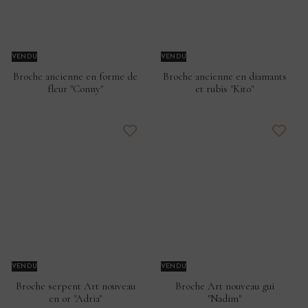
VENDU
VENDU
Broche ancienne en forme de
Broche ancienne en diamants
fleur "Conny"
et rubis "Kito"
VENDU
VENDU
Broche serpent Art nouveau
Broche Art nouveau gui
en or "Adria"
"Nadim"