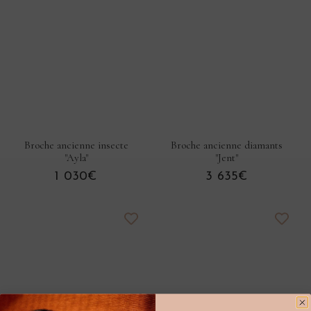
Broche ancienne insecte
Broche ancienne diamants
"Ayla"
"Jent"
1 030€
3 635€