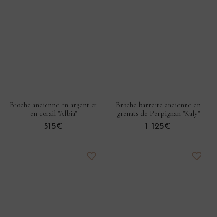
Broche ancienne en argent et
Broche barrette ancienne en
en corail "Albia"
grenats de Perpignan "Kaly"
515€
1 125€