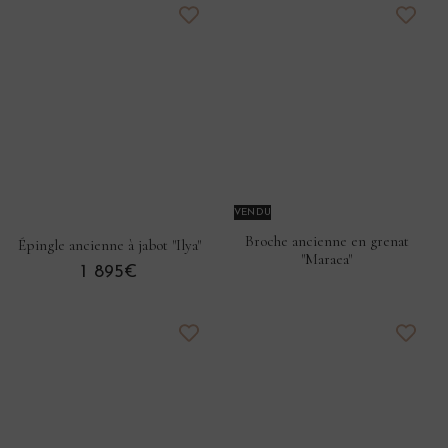
VENDU
Broche ancienne en grenat
Épingle ancienne à jabot "Ilya"
"Maraea"
1 895€