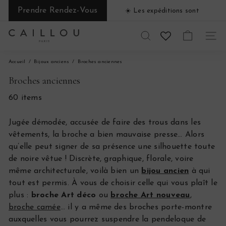
Passer
Prendre Rendez-Vous
☀️​ Les expéditions sont
au
Diaporama
suspendues du 1 au 31 août ☀️​
contenu
Pause
C
RECHERCHER
NAVI
a
Accueil
Bijoux anciens
Broches anciennes
i
Broches anciennes
l
60 items
l
Jugée démodée, accusée de faire des trous dans les
o
vêtements, la broche a bien mauvaise presse… Alors
u
qu’elle peut signer de sa présence une silhouette toute
de noire vêtue ! Discrète, graphique, florale, voire
P
même architecturale, voilà bien un
bijou ancien
à qui
a
tout est permis. À vous de choisir celle qui vous plaît le
plus :
broche Art déco
ou
broche Art nouveau
,
r
broche camée
… il y a même des broches porte-montre
i
auxquelles vous pourrez suspendre la pendeloque de