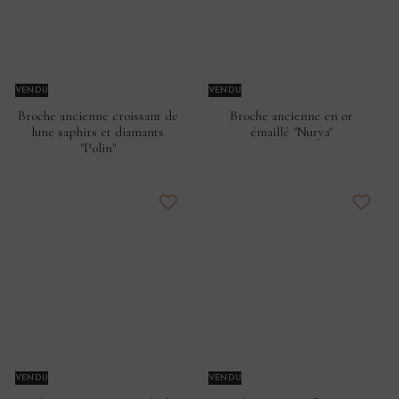
VENDU
VENDU
Broche ancienne croissant de
Broche ancienne en or
lune saphirs et diamants
émaillé "Nurya"
"Polin"
VENDU
VENDU