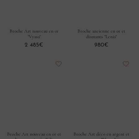
Broche Art nouveau en or
Broche ancienne en or et
"Vyasa"
diamants "Lenia"
2 485€
980€
Broche Art nouveau en or et
Broche Art déco en argent et