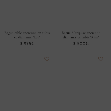
Bague cible ancienne en rubis
Bague Marquise ancienne
et diamants "Lee"
diamants et rubis "Kian"
3 975€
3 500€