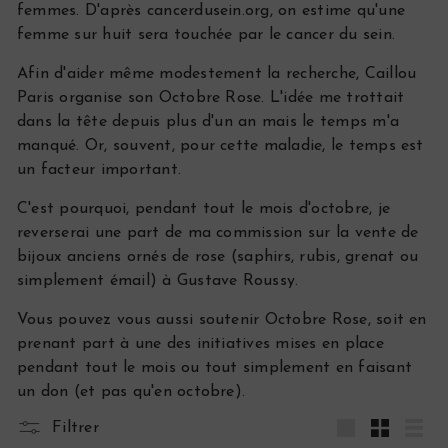
femmes. D'après cancerdusein.org, on estime qu'une
s
femme sur huit sera touchée par le cancer du sein.
Afin d'aider même modestement la recherche, Caillou
Paris organise son Octobre Rose. L'idée me trottait
dans la tête depuis plus d'un an mais le temps m'a
manqué. Or, souvent, pour cette maladie, le temps est
un facteur important.
C'est pourquoi, pendant tout le mois d'octobre, je
reverserai une part de ma commission sur la vente de
bijoux anciens ornés de rose (saphirs, rubis, grenat ou
simplement émail) à Gustave Roussy.
Vous pouvez vous aussi soutenir Octobre Rose, soit en
prenant part à une des initiatives mises en place
pendant tout le mois ou tout simplement en faisant
un don (et pas qu'en octobre).
Filtrer
Grande
Petit
List