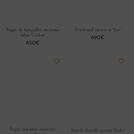
Bague de fiançailles ancienne
Pendentif ancien or "Joz"
rubis "Godon"
690€
850€
Bague marquise ancienne
Boucle d'oreille grenat "Eudo"