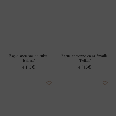
Bague ancienne en rubis
Bague ancienne en or émaillé
"Isabeau"
"Polian"
4 115€
4 115€