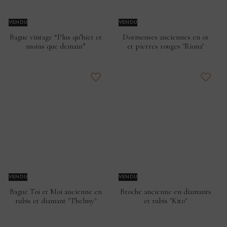
VENDU
VENDU
Bague vintage “Plus qu’hier et
Dormeuses anciennes en or
moins que demain”
et pierres rouges "Riona"
VENDU
VENDU
Bague Toi et Moi ancienne en
Broche ancienne en diamants
rubis et diamant "Thelmy"
et rubis "Kito"