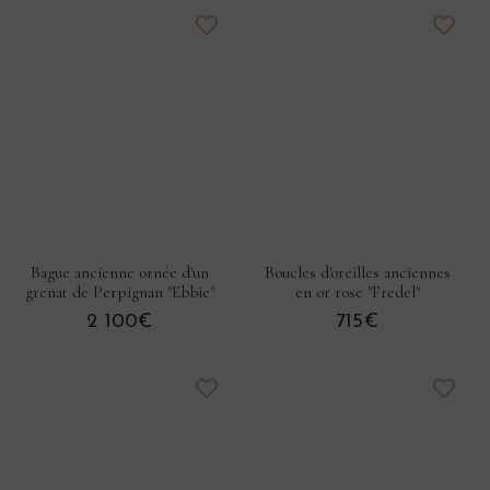
Bague ancienne ornée d'un
Boucles d'oreilles anciennes
grenat de Perpignan "Ebbie"
en or rose "Fredel"
2 100€
715€