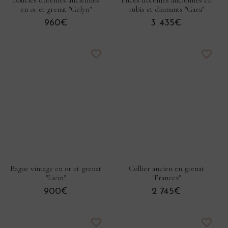
en or et grenat "Gelyn"
rubis et diamants "Gaea"
960€
3 435€
Bague vintage en or et grenat
Collier ancien en grenat
"Licin"
"Francez"
900€
2 745€