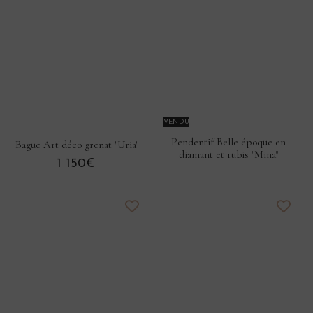
VENDU
Pendentif Belle époque en
Bague Art déco grenat "Uria"
diamant et rubis "Mina"
1 150€