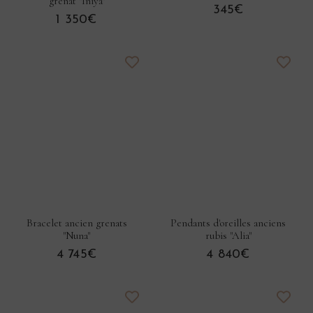
grenat "Iniya"
345€
1 350€
Bracelet ancien grenats
Pendants d'oreilles anciens
"Nuna"
rubis "Alia"
4 745€
4 840€