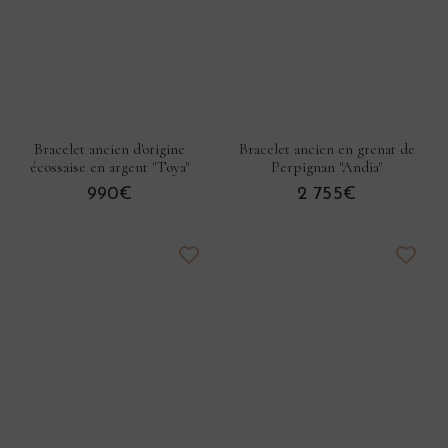
Bracelet ancien d'origine
Bracelet ancien en grenat de
écossaise en argent "Toya"
Perpignan "Andia"
990€
2 755€