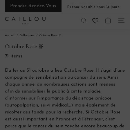
Passer
Prendre Rendez-Vous
Retour possible sous 14 jours
au
Diaporama
contenu
Pause
C
RECHERCHER
NAVI
a
Accueil
Collections
Octobre Rose 🎀
i
Octobre Rose 🎀
l
71 items
l
Du 1er au 31 octobre a lieu Octobre Rose. Il s'agit d'une
o
campagne de sensibilisation au cancer du sein. Ainsi
u
chaque année, de nombreuses actions sont menées
afin de sensibiliser le public à cette maladie,
P
d'informer sur l'importance du dépistage précoce
a
(autopalpation, suivi médical...) mais également de
récolter des fonds pour la recherche. Si Octobre Rose
r
est aussi important en France et à l'étranger, c'est
i
parce que le cancer du sein touche encore beaucoup de