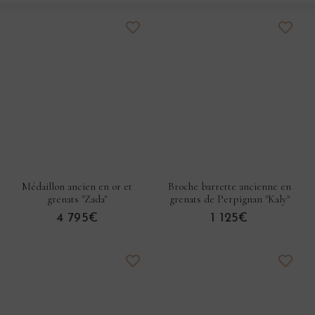
Médaillon ancien en or et
Broche barrette ancienne en
grenats "Zada"
grenats de Perpignan "Kaly"
4 795€
1 125€