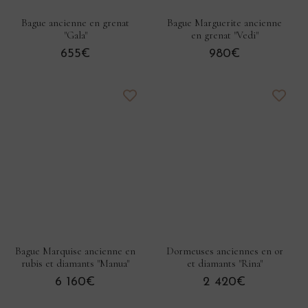
Bague ancienne en grenat
Bague Marguerite ancienne
"Gala"
en grenat "Vedi"
655€
980€
Bague Marquise ancienne en
Dormeuses anciennes en or
rubis et diamants "Manua"
et diamants "Rina"
6 160€
2 420€