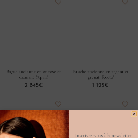
Bague ancienne en or rose et
Broche ancienne en argent et
diamant "Apala"
grenat "Reeta"
2 845€
1 125€
Inscrivez-vous à la newsletter