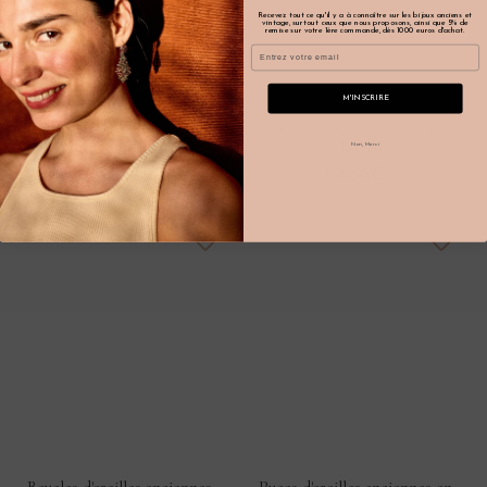
Recevez tout ce qu'il y a à connaître sur les bijoux anciens et
vintage, surtout ceux que nous proposons, ainsi que 5% de
remise sur votre 1ère commande, dès 1000 euros d'achat.
Email
M'INSCRIRE
Puces d'oreilles anciennes en
Bague ancienne en or et opale
or et grenat "Jeana"
"Rabi"
Non, Merci
730€
1 665€
Boucles d'oreilles anciennes
Puces d'oreilles anciennes en