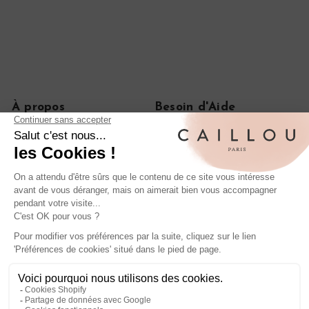
À propos
Besoin d'Aide
Notre histoire
FAQ
Le journal
CGV
On parle de nous
Politique de confidentialité
Mentions légales
Livraisons et retours
Rétractation de commande
Nos iconiques
Bagues anciennes en diamant
Boucles d'oreilles anciennes en or
Bagues de fiançailles anciennes
Entrer en contact
Suivez nous