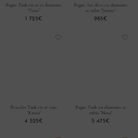
Bague Tank en or et diamants
Bague Art déco en diamants
"Trine"
et rubis "Jimmy"
1 725€
985€
Bracelet Tank en or rose
Bague Tank en diamants et
"Kanoa"
rubis "Nooa"
4 525€
5 475€