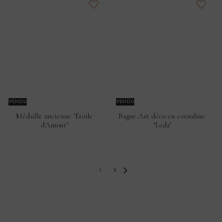
VENDU
VENDU
Médaille ancienne "Étoile
Bague Art déco en cornaline
d'Amour"
"Leda"
1
2