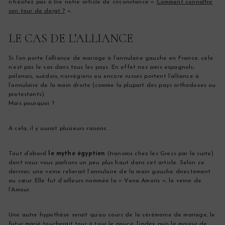
n’hésitez pas à lire notre article de circonstance
«
Comment connaître
son tour de doigt ?
».
LE CAS DE L’ALLIANCE
Si l’on porte l’alliance de mariage à l’annulaire gauche en France, cela
n’est pas le cas dans tous les pays. En effet nos amis espagnols,
polonais, suédois, norvégiens ou encore russes portent l’alliance à
l’annulaire de la main droite (comme la plupart des pays orthodoxes ou
protestants).
Mais pourquoi ?
A cela, il y aurait plusieurs raisons.
Tout d’abord
le mythe égyptien
(transmis chez les Grecs par la suite)
dont nous vous parlions un peu plus haut dans cet article. Selon ce
dernier, une veine relierait l’annulaire de la main gauche directement
au cœur. Elle fut d’ailleurs nommée la « Vena Amoris », la veine de
l’Amour.
Une autre hypothèse serait qu’au cours de la cérémonie de mariage, le
futur marié toucherait tour à tour le pouce, l’index puis le majeur de