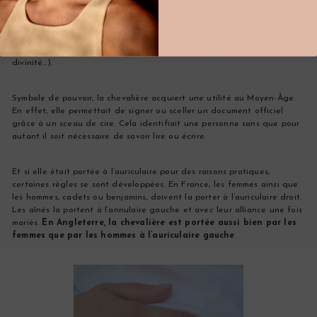
La chevalière, ou anneau sigillaire, est une bague offrant un large
plateau (aussi appelé chaton), orné soit d’un monogramme, soit
d’armoiries ou encore d’un motif (soit une personnalité ou une
divinité…).
Symbole de pouvoir, la chevalière acquiert une utilité au Moyen-Âge.
En effet, elle permettait de signer ou sceller un document officiel
grâce à un sceau de cire. Cela identifiait une personne sans que pour
autant il soit nécessaire de savoir lire ou écrire.
Et si elle était portée à l’auriculaire pour des raisons pratiques,
certaines règles se sont développées. En France, les femmes ainsi que
les hommes, cadets ou benjamins, doivent la porter à l’auriculaire droit.
Les aînés la portent à l’annulaire gauche et avec leur alliance une fois
mariés.
En Angleterre, la chevalière est portée aussi bien par les
femmes que par les hommes à l’auriculaire gauche
.