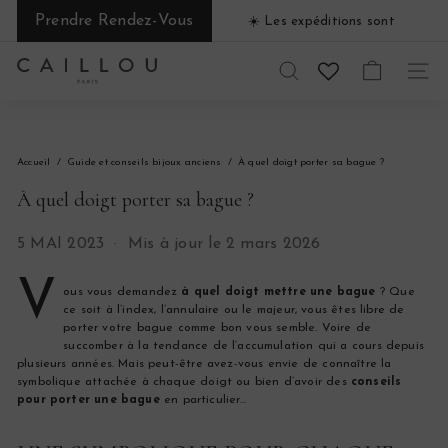
Passer
Prendre Rendez-Vous
☀️​ Les expéditions sont
au
Diaporama
suspendues du 1 au 31 août ☀️​
contenu
Pause
C
RECHERCHER
NAVI
a
i
Accueil
Guide et conseils bijoux anciens
À quel doigt porter sa bague ?
l
À quel doigt porter sa bague ?
l
5 MAI 2023
Mis à jour le 2 mars 2026
o
V
u
ous vous demandez
à quel doigt mettre une bague
? Que
ce soit à l’index, l’annulaire ou le majeur, vous êtes libre de
P
porter votre bague comme bon vous semble. Voire de
succomber à la tendance de l’accumulation qui a cours depuis
a
plusieurs années. Mais peut-être avez-vous envie de connaître la
symbolique attachée à chaque doigt ou bien d’avoir des
conseils
r
pour porter une bague
en particulier…
i