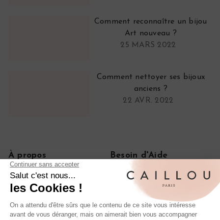
Comment reconnaître un bijou
Art nouveau ?
25 MARS 2022
Comment nettoyer ses bijoux
anciens ?
22 AVR. 2022
À propos
Besoin d'Aide
Notre histoire
FAQ
Le journal
CGV
On parle de nous
Politique de confidentialité
Mentions légales
Livraisons et retours
Rétractation de commande