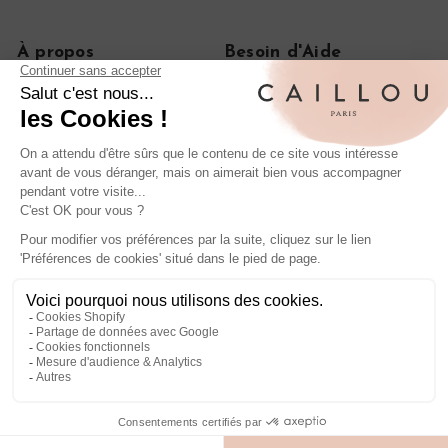
À propos
Besoin d'Aide
Notre histoire
FAQ
Le journal
CGV
On parle de nous
Politique de confidentialité
Mentions légales
Livraisons et retours
Rétractation de commande
Nos iconiques
Bagues anciennes en diamant
Boucles d'oreilles anciennes en or
Bagues de fiançailles anciennes
Entrer en contact
Suivez nous
Envoyez-nous un email
Facebook
Pinterest
Instagram