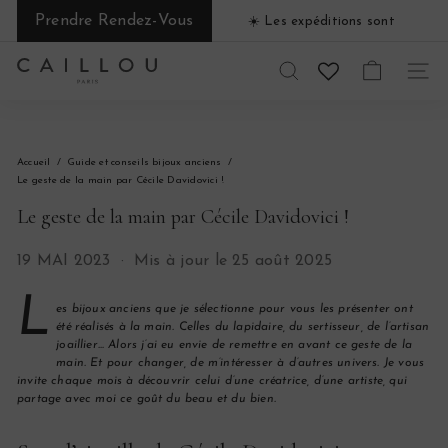
Passer
Prendre Rendez-Vous
☀️​ Les expéditions sont
au
Diaporama
suspendues du 1 au 31 août ☀️​
contenu
Pause
C
RECHERCHER
NAVI
a
i
Accueil
Guide et conseils bijoux anciens
l
Le geste de la main par Cécile Davidovici !
Le geste de la main par Cécile Davidovici !
l
o
19 MAI 2023
Mis à jour le 25 août 2025
u
L
es bijoux anciens que je sélectionne pour vous les présenter ont
P
été réalisés à la main. Celles du lapidaire, du sertisseur, de l’artisan
joaillier…
Alors j’ai eu envie de remettre en avant ce geste de la
a
main. Et pour changer, de m’intéresser à d’autres univers. Je vous
invite chaque mois à découvrir celui d’une créatrice, d’une artiste, qui
r
partage avec moi ce goût du beau et du bien.
i