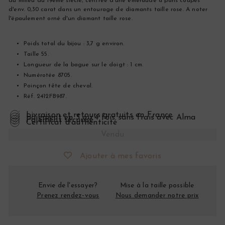
du milieu du 19ème siècle, centrée d'une émeraude à pans coupés
d'env. 0,30 carat dans un entourage de diamants taille rose. A noter
l'épaulement orné d'un diamant taille rose.
Poids total du bijou : 3,7 g environ.
Taille 55.
Longueur de la bague sur le doigt : 1 cm.
Numérotée 8705.
Poinçon tête de cheval.
Réf. 2412FB987.
Livraison et retours gratuits en France
Paiement en 3 ou 4 fois sans frais avec Alma
Paiement sécurisé
Certificat d’authenticité
Vendu
Ajouter à mes favoris
Envie de l'essayer?
Mise à la taille possible
Prenez rendez-vous
Nous demander notre prix