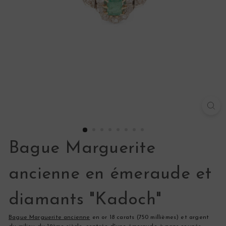
s
Bague Marguerite
ancienne en émeraude et
diamants "Kadoch"
Bague Marguerite ancienne
en or 18 carats (750 millièmes) et argent