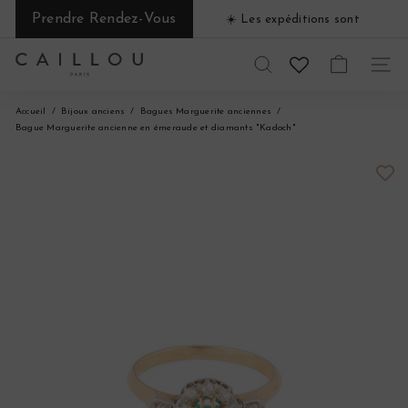
Passer
Prendre Rendez-Vous
☀️​ Les expéditions sont
au
Diaporama
suspendues du 1 au 31 août ☀️​
contenu
Pause
C
RECHERCHER
NAVI
a
Accueil
Bijoux anciens
Bagues Marguerite anciennes
Bague Marguerite ancienne en émeraude et diamants "Kadoch"
i
l
l
o
u
P
a
r
i