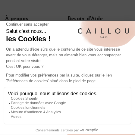
À propos
Besoin d'Aide
Notre histoire
FAQ
Le journal
CGV
On parle de nous
Politique de confidentialité
Mentions légales
Livraisons et retours
Rétractation de commande
Nos iconiques
Bagues anciennes en diamant
Boucles d'oreilles anciennes en or
Bagues de fiançailles anciennes
Entrer en contact
Suivez nous
Envoyez-nous un email
Facebook
Pinterest
Instagram