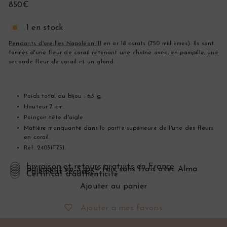
Prix
850€
régulier
1 en stock
Pendants d'oreilles Napoléon III
en or 18 carats (750 millièmes). Ils sont
formés d'une fleur de corail retenant une chaîne avec, en pampille, une
seconde fleur de corail et un gland.
Poids total du bijou : 6,3 g.
Hauteur 7 cm.
Poinçon tête d'aigle.
Matière manquante dans la partie supérieure de l'une des fleurs
en corail.
Réf. 2403IT751.
Livraison et retours gratuits en France
Paiement en 3 ou 4 fois sans frais avec Alma
Paiement sécurisé
Certificat d’authenticité
Ajouter au panier
Ajouter à mes favoris