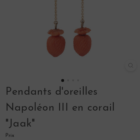
s
Pendants d'oreilles
Napoléon III en corail
"Jaak"
Prix