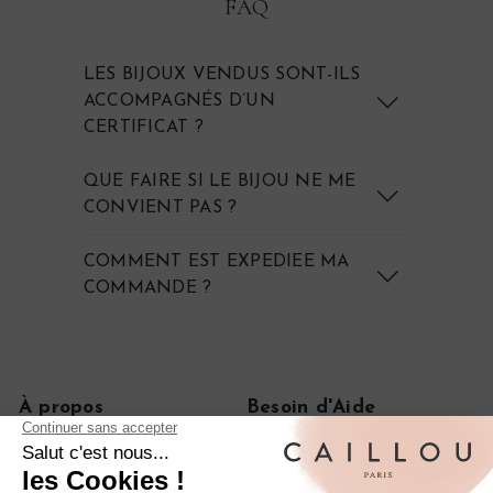
FAQ
LES BIJOUX VENDUS SONT-ILS
ACCOMPAGNÉS D’UN
CERTIFICAT ?
QUE FAIRE SI LE BIJOU NE ME
CONVIENT PAS ?
COMMENT EST EXPEDIEE MA
COMMANDE ?
À propos
Besoin d'Aide
Notre histoire
FAQ
Le journal
CGV