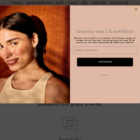
vous présentons ont tout de même traversé
plusieurs siècles. Cependant, il est parfois difficile
qu’une paire complète parvienne jusqu’à nous,
faisant de ces boucles d’oreilles anciennes de
Inscrivez-vous à la newsletter
véritables petits trésors à chérir et à admirer.
Recevez tout ce qu'il y a à connaître sur les bijoux anciens et
vintage, surtout ceux que nous proposons, ainsi que 5% de
remise sur votre 1ère commande, dès 1000 euros d'achat.
Email
M'INSCRIRE
Non, Merci
Paiement sécurisé
Par CB ou par Paypal, avec la possibilité de régler en
plusieurs fois grâce à Alma.
Besoin d'aide ?