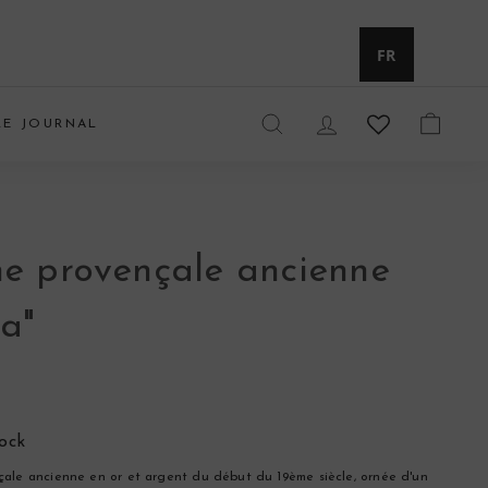
Devise
FR
LE JOURNAL
RECHERCHER
COMPTE
PANIE
he provençale ancienne
la"
tock
çale ancienne en or et argent du début du 19ème siècle, ornée d'un