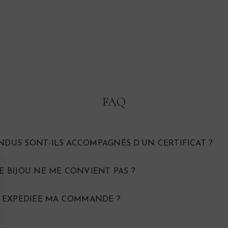
Broche provençale
ancienne "Sitala"
780€
FAQ
ENDUS SONT-ILS ACCOMPAGNÉS D’UN CERTIFICAT ?
LE BIJOU NE ME CONVIENT PAS ?
 EXPEDIEE MA COMMANDE ?