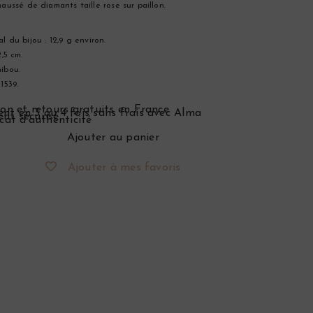
haussé de diamants taille rose sur paillon.
l du bijou : 12,9 g environ.
2,5 cm.
ibou.
1539.
son et retours gratuits en France
nt en 3 ou 4 fois sans frais avec Alma
nt sécurisé
icat d’authenticité
Ajouter au panier
Ajouter à mes favoris