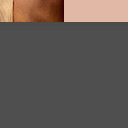
z nous contacter par mail
Tous nos envois sont assur
@caillou-paris.fr ou par
contre signature
phone 01 77 69 65 70.