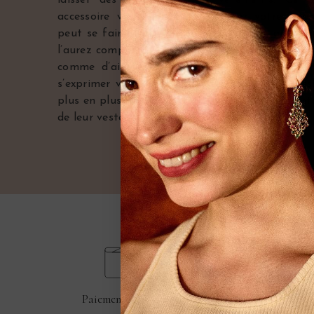
accessoire vous permet d’exprimer votre perso
peut se faire discrète, florale ou même architec
l’aurez compris, la
broche ancienne
offre un choi
comme d’ailleurs la façon de la porter. A vo
s’exprimer votre créativité ! D’ailleurs, ces mes
plus en plus nombreux à porter une broche vint
de leur veste...
Paiement sécurisé