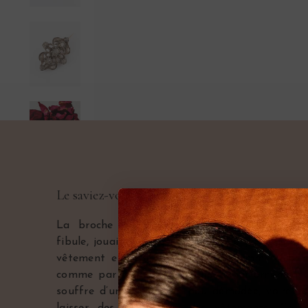
Le saviez-vous ?
La broche n’apparaît qu’au Moyen-Âge. Son
fibule, jouait un rôle utilitaire. Elle permettai
vêtement et était portée indifféremment pa
comme par les femmes. Aujourd’hui ornemental
souffre d’une image un peu démodée, voire es
laisser des trous dans les vêtements. Ce d