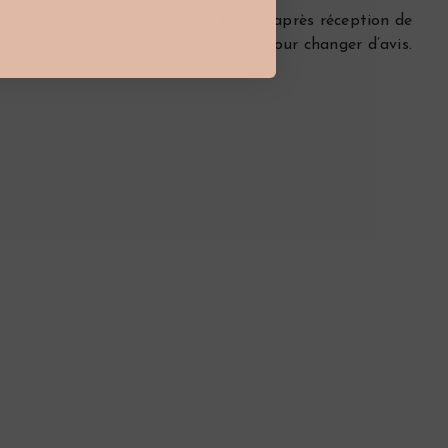
és et remis
Vous avez 14 jours après réception de
.
votre commande pour changer d’avis.