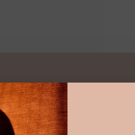
 ancêtre, la
t de fermer un
r les hommes
e, la broche
t accusée de
étail pas si