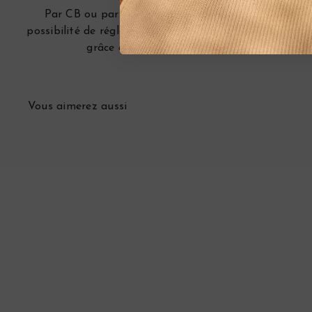
Par CB ou par Paypal, avec la
Vous pouve
possibilité de régler en plusieurs fois
contact
grâce à Alma.
télé
Vous aimerez aussi