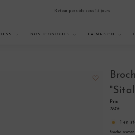
Livraison sécurisée
Diaporama
Pause
CIENS
NOS ICONIQUES
LA MAISON
Broc
"Sita
Prix
Prix
780€
régulier
1 en s
Broche proven