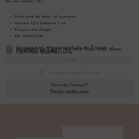
dos des initiales "A.J".
Poids total du bijou : 9,3 g environ.
Hauteur 4,2 x Diamètre 3 cm.
Poinçon tête d'aigle.
Réf. 2504CP1043.
Livraison et retours gratuits en France
Paiement en 3 ou 4 fois sans frais avec Alma
Paiement sécurisé
Certificat d’authenticité
Vendu
Ajouter à mes favoris
Envie de l'essayer?
Prenez rendez-vous