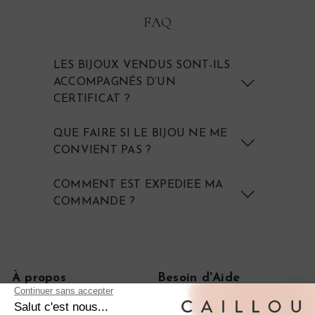
FAQ
LES BIJOUX VENDUS SONT-ILS
ACCOMPAGNÉS D’UN
CERTIFICAT ?
QUE FAIRE SI LE BIJOU NE ME
CONVIENT PAS ?
COMMENT EST EXPEDIEE MA
COMMANDE ?
À propos
Besoin d'Aide
Notre histoire
FAQ
Le journal
CGV