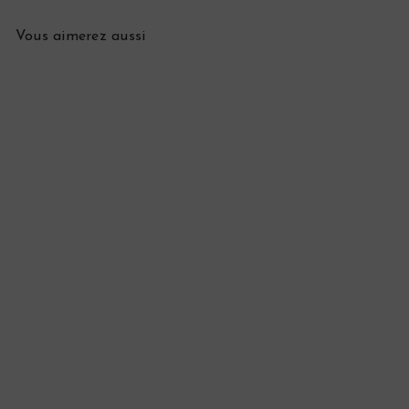
Vous aimerez aussi
VENDU
Médaille Art nouveau en or
et perles "Jouli"