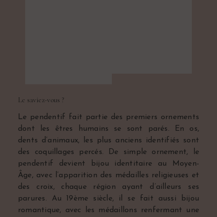
Le saviez-vous ?
Le pendentif fait partie des premiers ornements
dont les êtres humains se sont parés. En os,
dents d’animaux, les plus anciens identifiés sont
des coquillages percés. De simple ornement, le
pendentif devient bijou identitaire au Moyen-
Âge, avec l’apparition des médailles religieuses et
des croix, chaque région ayant d’ailleurs ses
parures. Au 19ème siècle, il se fait aussi bijou
romantique, avec les médaillons renfermant une