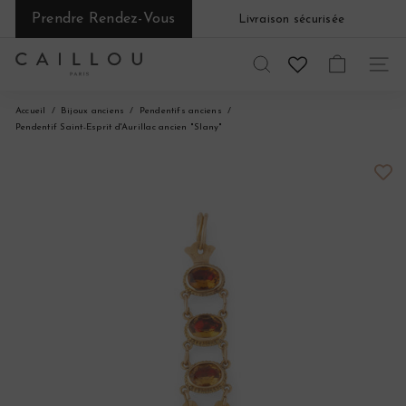
Passer
Prendre Rendez-Vous
Livraison sécurisée
au
Diaporama
contenu
Pause
C
RECHERCHER
NAVI
a
Accueil
Bijoux anciens
Pendentifs anciens
Pendentif Saint-Esprit d'Aurillac ancien "Slany"
i
l
l
o
u
P
a
r
i