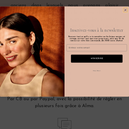
anciens dans lesquels nous prenons plaisir
aujourd’hui à glisser une photo. Au début du
20ème siècle, avec l’Art nouveau, les joailliers
redoublent d’imagination pour faire de ce bijou le
Inscrivez-vous à la newsletter
plus original qui soit, mêlant pierres précieuses et
Recevez tout ce qu'il y a à connaître sur les bijoux anciens et
vintage, surtout ceux que nous proposons, ainsi que 5% de
pierres fines ou dures.
remise sur votre 1ère commande, dès 1000 euros d'achat.
Email
M'INSCRIRE
Non, Merci
Paiement sécurisé
Par CB ou par Paypal, avec la possibilité de régler en
plusieurs fois grâce à Alma.