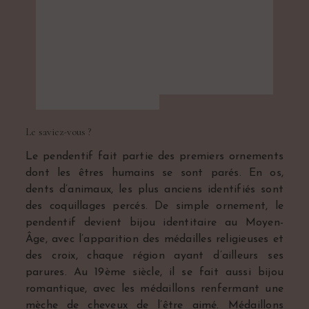
Le saviez-vous ?
Le pendentif fait partie des premiers ornements
dont les êtres humains se sont parés. En os,
dents d’animaux, les plus anciens identifiés sont
des coquillages percés. De simple ornement, le
pendentif devient bijou identitaire au Moyen-
Âge, avec l’apparition des médailles religieuses et
des croix, chaque région ayant d’ailleurs ses
parures. Au 19ème siècle, il se fait aussi bijou
romantique, avec les médaillons renfermant une
mèche de cheveux de l’être aimé. Médaillons