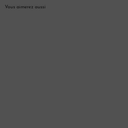
Vous aimerez aussi
VENDU
Pendentif Saint-Esprit
d'Aurillac ancien "Slany"