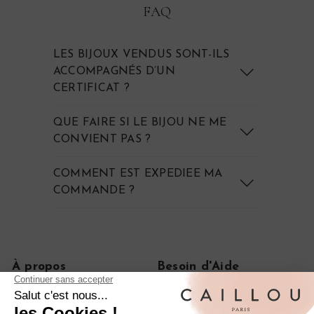
FAQ
LES BIJOUX VENDUS SONT-ILS
ACCOMPAGNÉS D’UN
CERTIFICAT ?
QUE FAIRE SI LE BIJOU NE ME
CONVIENT PAS ?
COMMENT EST EXPEDIEE MA
COMMANDE ?
À propos
Besoin d'Aide
Notre histoire
FAQ
Le journal
CGV