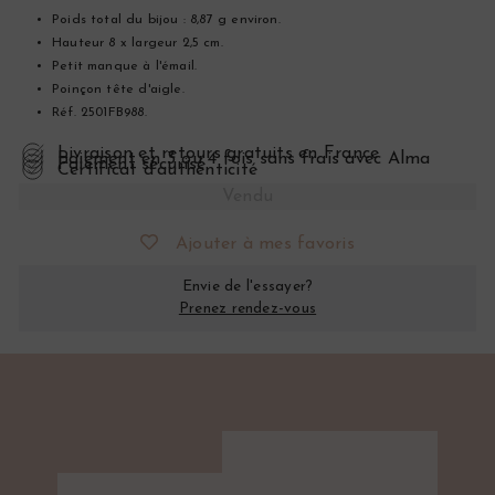
Poids total du bijou : 8,87 g environ.
Hauteur 8 x largeur 2,5 cm.
Petit manque à l'émail.
Poinçon tête d'aigle.
Réf. 2501FB988.
Livraison et retours gratuits en France
Paiement en 3 ou 4 fois sans frais avec Alma
Paiement sécurisé
Certificat d’authenticité
Vendu
Ajouter à mes favoris
Envie de l'essayer?
Prenez rendez-vous