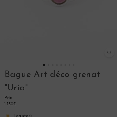
s
Bague Art déco grenat
"Uria"
Prix
Prix
1 150€
régulier
1 en stock