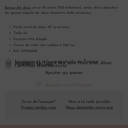
Bague Art déco
en or 18 carats (750 millièmes), ornée d'un cabochon
de grenat épaulé de deux diamants taille ancienne.
Poids total du bijou: 8,7 g environ.
Taille 54.
Poinçon tête d'aigle.
Traces de colle non visibles à l'œil nu.
Réf. 21FB09438.
Livraison et retours gratuits en France
Paiement en 3 ou 4 fois sans frais avec Alma
Paiement sécurisé
Certificat d’authenticité
Ajouter au panier
Ajouter à mes favoris
Envie de l'essayer?
Mise à la taille possible
Prenez rendez-vous
Nous demander notre prix