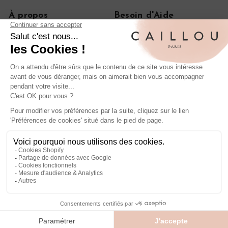
À propos
Besoin d'Aide
Notre histoire
FAQ
Le journal
CGV
On parle de nous
Politique de confidentialité
Mentions légales
Livraisons et retours
Rétractation de commande
Nos iconiques
Bagues anciennes en diamant
Boucles d'oreilles anciennes en or
Bagues de fiançailles anciennes
Entrer en contact
Suivez nous
Envoyez-nous un email
Facebook
Pinterest
Instagram