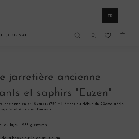
Devise
FR
LE JOURNAL
RECHERCHER
COMPTE
PANIE
 jarretière ancienne
nts et saphirs "Euzen"
re ancienne
en or 18 carats (750 millièmes) du début du 20ème siècle,
 saphirs et de deux diamants.
al du bijou : 2,33 g environ.
de la bague sur le doigt : 0,5 cm.