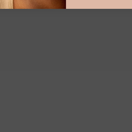
VENDU
Bague jarretière
ancienne diamants et
saphirs "Euzen"