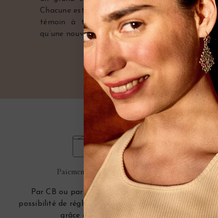
Chacune est porteuse d’une histoire, témoin d’u
témoin à transmettre de génération en gén
qu’une nouvelle page de leur histoire puisse s’écri
Paiement sécurisé
Par CB ou par Paypal, avec la
Vous pouve
possibilité de régler en plusieurs fois
contact
grâce à Alma.
télé