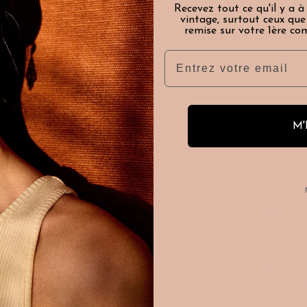
Recevez tout ce qu'il y a à
ne époque. Un
vintage, surtout ceux qu
remise sur votre 1ère co
ération pour
re.
Email
M'
Besoin d'aide ?
Livraison sécurisé
z nous contacter par mail
Tous nos envois sont assur
@caillou-paris.fr ou par
contre signature
phone 01 77 69 65 70.