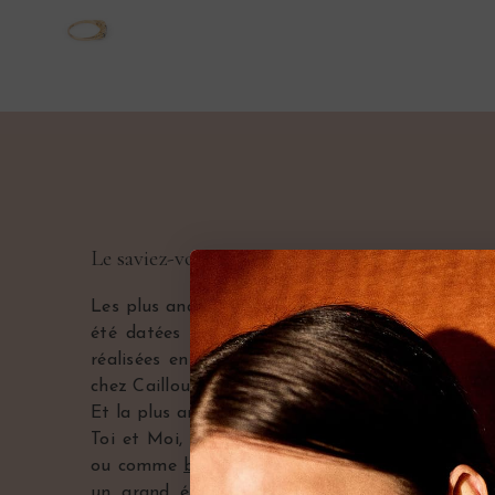
Le saviez-vous ?
Les plus anciennes bagues de l’Histoire connues 
été datées de 21 000 ans. Si ces premières b
réalisées en os ou en ivoire, celles que nous v
chez Caillou Paris sont plutôt en or, argent ou e
Et la plus ancienne date de la fin du 18ème siècl
Toi et Moi, Chevalière, Tank, comme bague de t
ou comme
bague de fiançailles
, les
bagues anci
un grand éventail de choix pour les amoureux