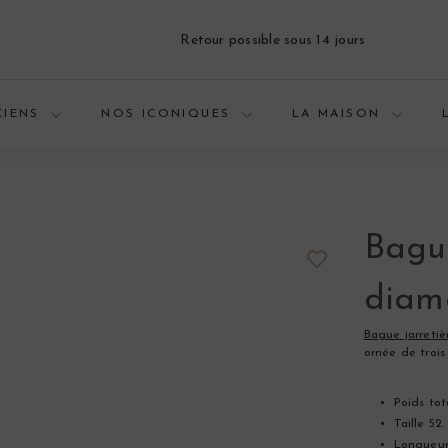
Livraison sécurisée
Diaporama
Pause
CIENS
NOS ICONIQUES
LA MAISON
Bague
diama
Bague jarretiè
ornée de trois
Poids tot
Taille 52.
Longueur 