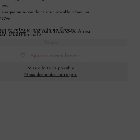
ibou.
 marque au saphir de centre - invisible à l'oeil nu.
FB796.
son et retours gratuits en France
nt en 3 ou 4 fois sans frais avec Alma
nt sécurisé
icat d’authenticité
Vendu
Ajouter à mes favoris
Mise à la taille possible
Nous demander notre prix