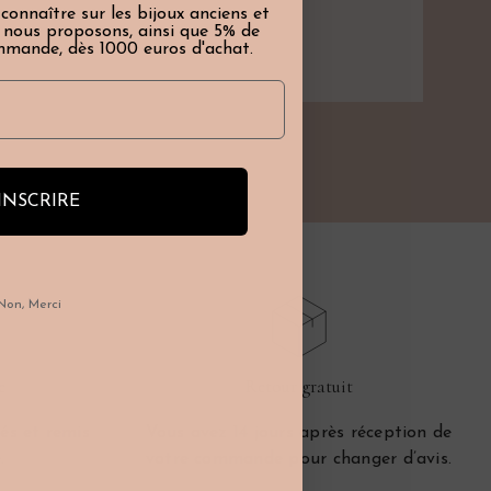
 connaître sur les bijoux anciens et
e nous proposons, ainsi que 5% de
mmande, dès 1000 euros d'achat.
INSCRIRE
Non, Merci
e
Retour gratuit
és et remis
Vous avez 14 jours après réception de
.
votre commande pour changer d’avis.