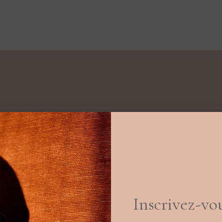
à ce jour ont
agues étaient
ous proposons
ncore platine.
e. Marguerite,
Inscrivez-vou
ous les jours
ennes
offrent
 des bijoux.