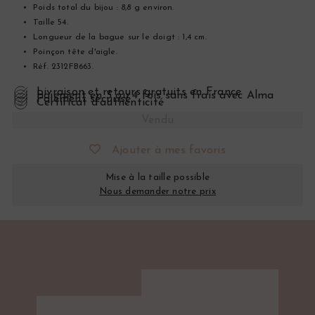
Poids total du bijou : 8,8 g environ.
Taille 54.
Longueur de la bague sur le doigt :
1,4 cm.
Poinçon tête d'aigle.
Réf. 2312FB663.
Livraison et retours gratuits en France
Paiement en 3 ou 4 fois sans frais avec Alma
Paiement sécurisé
Certificat d’authenticité
Vendu
Ajouter à mes favoris
Mise à la taille possible
Nous demander notre prix