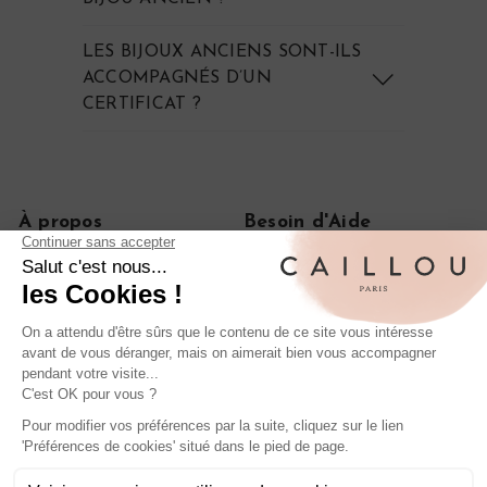
LES BIJOUX ANCIENS SONT-ILS
ACCOMPAGNÉS D’UN
CERTIFICAT ?
À propos
Besoin d'Aide
Notre histoire
FAQ
Le journal
CGV
On parle de nous
Politique de confidentialité
Mentions légales
Livraisons et retours
Rétractation de commande
Nos iconiques
Bagues anciennes en diamant
Boucles d'oreilles anciennes en or
Bagues de fiançailles anciennes