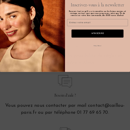
Inscrivez-vous à la newsletter
Recevez tout ce qu'il y a à connaître sur les bijoux anciens et
vintage, surtout ceux que nous proposons, ainsi que 5% de
remise sur votre 1ère commande, dès 1000 euros d'achat.
Email
M'INSCRIRE
Paiement sécurisé
Non, Merci
Par CB ou par Paypal, avec la possibilité de régler en
plusieurs fois grâce à Alma.
Besoin d'aide ?
Vous pouvez nous contacter par mail contact@caillou-
paris.fr ou par téléphone 01 77 69 65 70.