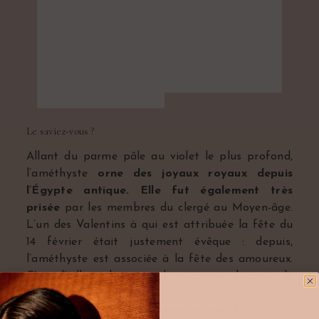
Le saviez-vous ?
Allant du parme pâle au violet le plus profond,
l’améthyste
orne des joyaux royaux depuis
l’Égypte antique. Elle fut également très
prisée
par les membres du clergé au Moyen-âge.
L’un des Valentins à qui est attribuée la fête du
14 février était justement évêque : depuis,
l’améthyste est associée à la fête des amoureux.
C’est d’ailleurs la
pierre de naissance
du mois de
février.
Découvrez nos
bijoux anciens en améthyste
.