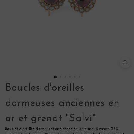
s
Boucles d'oreilles
dormeuses anciennes en
or et grenat "Salvi"
Boucles d'oreilles dormeuses anciennes
en or jaune 18 carats (750