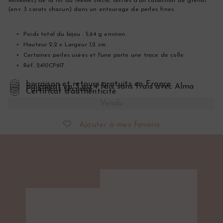
millièmes) de la fin du 19ème siècle, serties d'un cabochon de grenat
(env. 3 carats chacun) dans un entourage de perles fines.
Poids total du bijou : 5,64 g environ.
Hauteur 2,2 x Largeur 1,2 cm.
Certaines perles usées et l'une porte une trace de colle.
Réf. 2410CP917.
Livraison et retours gratuits en France
Paiement en 3 ou 4 fois sans frais avec Alma
Paiement sécurisé
Certificat d’authenticité
Vendu
Ajouter à mes favoris