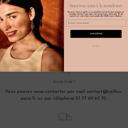
Inscrivez-vous à la newsletter
Recevez tout ce qu'il y a à connaître sur les bijoux anciens et
vintage, surtout ceux que nous proposons, ainsi que 5% de
remise sur votre 1ère commande, dès 1000 euros d'achat.
Email
Paiement sécurisé
M'INSCRIRE
Par CB ou par Paypal, avec la possibilité de régler en
Non, Merci
plusieurs fois grâce à Alma.
Besoin d'aide ?
Vous pouvez nous contacter par mail contact@caillou-
paris.fr ou par téléphone 01 77 69 65 70.