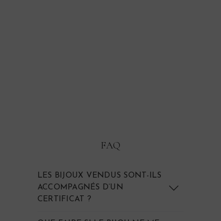
VENDU
Boucles d'oreilles dormeuses
anciennes en or et grenat
"Salvi"
FAQ
LES BIJOUX VENDUS SONT-ILS
ACCOMPAGNÉS D’UN
CERTIFICAT ?