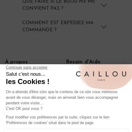
QUE FAIRE SI LE BIJOU NE ME
CONVIENT PAS ?
COMMENT EST EXPEDIEE MA
COMMANDE ?
À propos
Besoin d'Aide
Notre histoire
FAQ
Le journal
CGV
On parle de nous
Politique de confidentialité
Mentions légales
Livraisons et retours
Rétractation de commande
Nos iconiques
Bagues anciennes en diamant
Boucles d'oreilles anciennes en or
Bagues de fiançailles anciennes