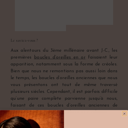
Le saviez-vous ?
Aux alentours du 3ème millénaire avant J-C., les
premières
boucles d’oreilles en or
faisaient leur
apparition, notamment sous la forme de créoles.
Bien que nous ne remontions pas aussi loin dans
le temps, les boucles d’oreilles anciennes que nous
vous présentons ont tout de même traversé
plusieurs siècles. Cependant, il est parfois difficile
qu’une paire complète parvienne jusqu’à nous,
faisant de ces boucles d’oreilles anciennes de
véritables petits trésors à chérir et à admirer.