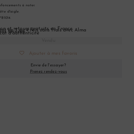
nfoncements à noter.
ête d'aigle.
FB1014.
son et retours gratuits en France
nt en 3 ou 4 fois sans frais avec Alma
nt sécurisé
icat d’authenticité
Vendu
Ajouter à mes favoris
Envie de l'essayer?
Prenez rendez-vous