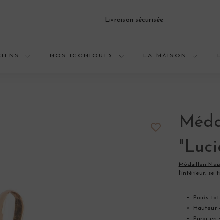
Livraison sécurisée
Diaporama
Pause
CIENS
NOS ICONIQUES
LA MAISON
Médai
"Luci
Médaillon Napo
l'intérieur, s
Poids tota
Hauteur 4
Paroi en 