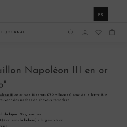
Devise
FR
LE JOURNAL
RECHERCHER
COMPTE
PANIE
llon Napoléon III en or
o"
léon III
en or rose 18 carats (750 milliièmes) orné de la lettre B. À
e trouvent des mèches de cheveux torsadées.
l du bijou : 9,5 g environ.
 (3 cm sans la bélière) x largeur 2,5 cm.
verre.