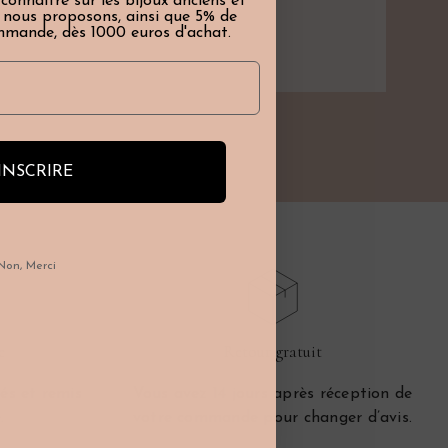
 connaître sur les bijoux anciens et
e nous proposons, ainsi que 5% de
mmande, dès 1000 euros d'achat.
INSCRIRE
Non, Merci
e
Retour gratuit
és et remis
Vous avez 14 jours après réception de
.
votre commande pour changer d’avis.