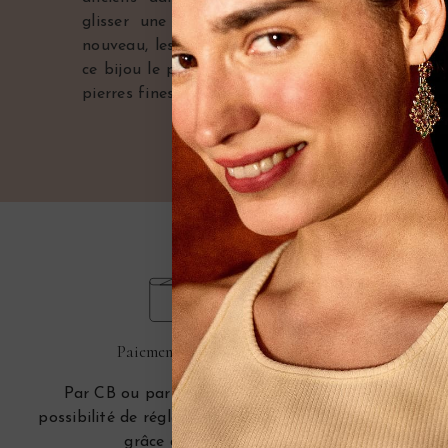
glisser une photo. Au début du 20ème siècle
nouveau, les joailliers redoublent d’imagination
ce bijou le plus original qui soit, mêlant pierres
pierres fines ou dures.
Paiement sécurisé
Par CB ou par Paypal, avec la
Vous pouve
possibilité de régler en plusieurs fois
contact
grâce à Alma.
télé