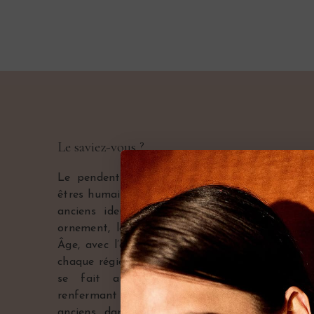
Le saviez-vous ?
Le pendentif fait partie des premiers orneme
êtres humains se sont parés. En os, dents d’anim
anciens identifiés sont des coquillages perc
ornement, le pendentif devient bijou identita
Âge, avec l’apparition des médailles religieuses
chaque région ayant d’ailleurs ses parures. Au 19
se fait aussi bijou romantique, avec les
renfermant une mèche de cheveux de l’être aim
anciens dans lesquels nous prenons plaisir a