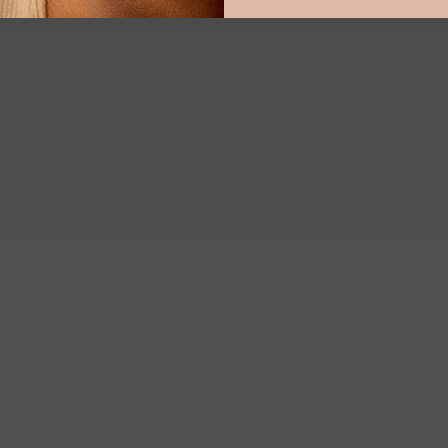
VENDU
Médaillon Napoléon III
en or "Lucio"