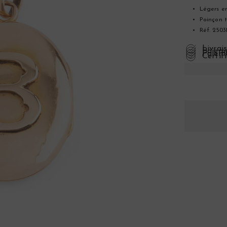
Légers e
Poinçon t
Réf. 2503
Livrai
Paieme
Paieme
Certif