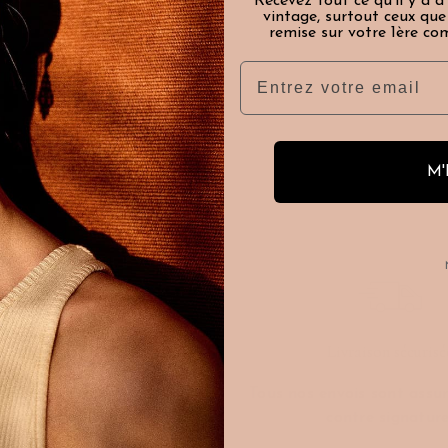
Recevez tout ce qu'il y a à
vintage, surtout ceux qu
, avec l’Art
remise sur votre 1ère co
 pour faire de
Email
 précieuses et
M'
Besoin d'aide ?
Livraison sécurisé
z nous contacter par mail
Tous nos envois sont assur
@caillou-paris.fr ou par
contre signature
phone 01 77 69 65 70.